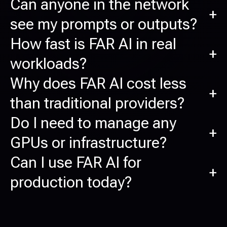
Can anyone in the network
+
see my prompts or outputs?
How fast is FAR AI in real
+
workloads?
Why does FAR AI cost less
+
than traditional providers?
Do I need to manage any
+
GPUs or infrastructure?
Can I use FAR AI for
+
production today?