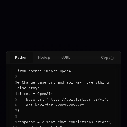
вашего GPU, чем игры, с отслеживанием тепла.
Python
Node.js
cURL
Copy
1
from openai import OpenAI
2
3
# Change base_url and api_key. Everything 
else stays.
4
client = OpenAI(
5
    base_url="https://api.farlabs.ai/v1",
6
    api_key="far-xxxxxxxxxxxx"
7
)
8
9
response = client.chat.completions.create(