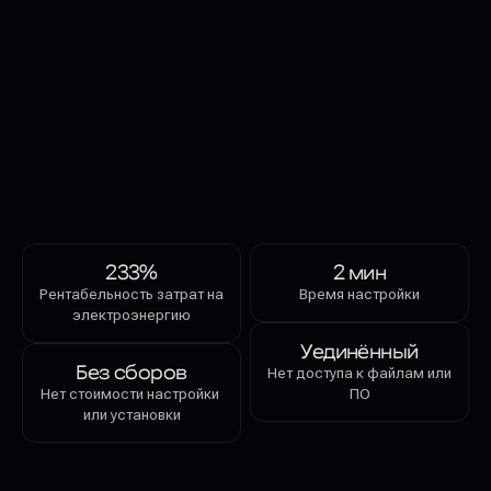
вычислительной сети для обработки искусственного 
интеллекта в реальном времени. Запустите клиент узла и 
получайте оплату за предоставление вычислительных 
ресурсов.
ПОПРОБОВАТЬ FAR AI
SEE HOW IT WORKS
233%
2 мин
Рентабельность затрат на 
Время настройки
электроэнергию
Уединённый
Без сборов
Нет доступа к файлам или 
Нет стоимости настройки 
ПО
или установки