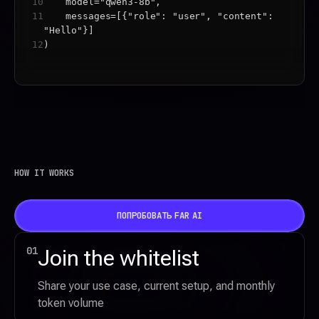
10
    model="qwen3-8b",
11
    messages=[{"role": "user", "content": 
"Hello"}]
12
)
HOW IT WORKS
ПОПРОБОВАТЬ FAR AI
01
Join the whitelist
Share your use case, current setup, and monthly 
token volume