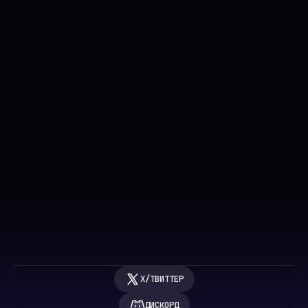
Получите новости от FAR Labs
ОТПРАВИТЬ
ОТПРАВЛЯЯ, ВЫ СОГЛАШАЕТЕСЬ С НАШИМИ 
УСЛОВИЯМИ 
ПРЕДОСТАВЛЕНИЯ УСЛУГ
 & 
ПОЛИТИКОЙ КОНФИДЕНЦИАЛЬНОСТИ
X/ТВИТТЕР
ДИСКОРД